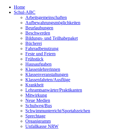
Home
Schul-ABC
Arbeitsgemeinschaften
Aufbewahrungsmöglichkeiten
Beurlaubungen
Beschwerden
Bildungs- und Teilhabepaket
Bücherei
Fahrradbenutzung
Feste und Feiern
Frühstück
Hausaufgaben
Klassenlehrerinnen
Klassenveranstaltungen
Klassenfahrten/Ausflüge
Krankheit
Lehramtsanwärter/Praktikanten
Mitwirkung
Neue Medien
Schulweg/Bus
Schwimmunterricht/Sportabzeichen
Sprechtage
Organigramm
Unfallkasse NRW