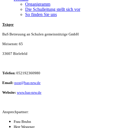
Organigramm
Die Schulleitung stellt sich vor
So finden Sie uns
Träger
BaS Betreuung an Schulen gemeinnützige GmbH
Meisenstr. 65
33607 Bielefeld
Telefon:
052192360980
Email:
post@bas-nrw.de
Website:
www.bas-nrw.de
Ansprechpartner:
Frau Bruhn
Herr Wegener