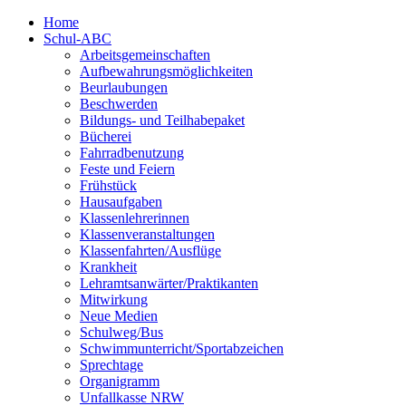
Home
Schul-ABC
Arbeitsgemeinschaften
Aufbewahrungsmöglichkeiten
Beurlaubungen
Beschwerden
Bildungs- und Teilhabepaket
Bücherei
Fahrradbenutzung
Feste und Feiern
Frühstück
Hausaufgaben
Klassenlehrerinnen
Klassenveranstaltungen
Klassenfahrten/Ausflüge
Krankheit
Lehramtsanwärter/Praktikanten
Mitwirkung
Neue Medien
Schulweg/Bus
Schwimmunterricht/Sportabzeichen
Sprechtage
Organigramm
Unfallkasse NRW