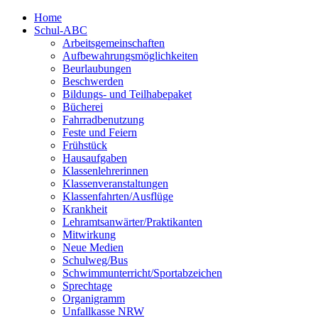
Home
Schul-ABC
Arbeitsgemeinschaften
Aufbewahrungsmöglichkeiten
Beurlaubungen
Beschwerden
Bildungs- und Teilhabepaket
Bücherei
Fahrradbenutzung
Feste und Feiern
Frühstück
Hausaufgaben
Klassenlehrerinnen
Klassenveranstaltungen
Klassenfahrten/Ausflüge
Krankheit
Lehramtsanwärter/Praktikanten
Mitwirkung
Neue Medien
Schulweg/Bus
Schwimmunterricht/Sportabzeichen
Sprechtage
Organigramm
Unfallkasse NRW