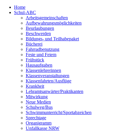
Home
Schul-ABC
Arbeitsgemeinschaften
Aufbewahrungsmöglichkeiten
Beurlaubungen
Beschwerden
Bildungs- und Teilhabepaket
Bücherei
Fahrradbenutzung
Feste und Feiern
Frühstück
Hausaufgaben
Klassenlehrerinnen
Klassenveranstaltungen
Klassenfahrten/Ausflüge
Krankheit
Lehramtsanwärter/Praktikanten
Mitwirkung
Neue Medien
Schulweg/Bus
Schwimmunterricht/Sportabzeichen
Sprechtage
Organigramm
Unfallkasse NRW