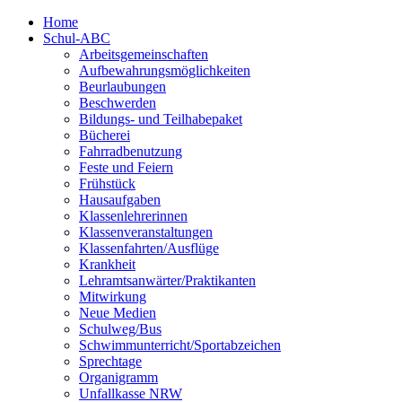
Home
Schul-ABC
Arbeitsgemeinschaften
Aufbewahrungsmöglichkeiten
Beurlaubungen
Beschwerden
Bildungs- und Teilhabepaket
Bücherei
Fahrradbenutzung
Feste und Feiern
Frühstück
Hausaufgaben
Klassenlehrerinnen
Klassenveranstaltungen
Klassenfahrten/Ausflüge
Krankheit
Lehramtsanwärter/Praktikanten
Mitwirkung
Neue Medien
Schulweg/Bus
Schwimmunterricht/Sportabzeichen
Sprechtage
Organigramm
Unfallkasse NRW