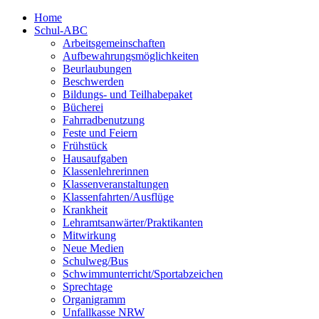
Home
Schul-ABC
Arbeitsgemeinschaften
Aufbewahrungsmöglichkeiten
Beurlaubungen
Beschwerden
Bildungs- und Teilhabepaket
Bücherei
Fahrradbenutzung
Feste und Feiern
Frühstück
Hausaufgaben
Klassenlehrerinnen
Klassenveranstaltungen
Klassenfahrten/Ausflüge
Krankheit
Lehramtsanwärter/Praktikanten
Mitwirkung
Neue Medien
Schulweg/Bus
Schwimmunterricht/Sportabzeichen
Sprechtage
Organigramm
Unfallkasse NRW