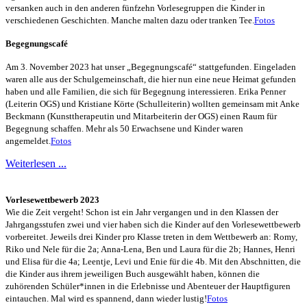
versanken auch in den anderen fünfzehn Vorlesegruppen die Kinder in
verschiedenen Geschichten. Manche malten dazu oder tranken Tee.
Fotos
Begegnungscafé
Am 3. November 2023 hat unser „Begegnungscafé“ stattgefunden. Eingeladen
waren alle aus der Schulgemeinschaft, die hier nun eine neue Heimat gefunden
haben und alle Familien, die sich für Begegnung interessieren. Erika Penner
(Leiterin OGS) und Kristiane Körte (Schulleiterin) wollten gemeinsam mit Anke
Beckmann (Kunsttherapeutin und Mitarbeiterin der OGS) einen Raum für
Begegnung schaffen. Mehr als 50 Erwachsene und Kinder waren
angemeldet.
Fotos
Weiterlesen ...
Vorlesewettbewerb 2023
Wie die Zeit vergeht! Schon ist ein Jahr vergangen und in den Klassen der
Jahrgangsstufen zwei und vier haben sich die Kinder auf den Vorlesewettbewerb
vorbereitet. Jeweils drei Kinder pro Klasse treten in dem Wettbewerb an: Romy,
Riko und Nele für die 2a; Anna-Lena, Ben und Laura für die 2b; Hannes, Henri
und Elisa für die 4a; Leentje, Levi und Enie für die 4b. Mit den Abschnitten, die
die Kinder aus ihrem jeweiligen Buch ausgewählt haben, können die
zuhörenden Schüler*innen in die Erlebnisse und Abenteuer der Hauptfiguren
eintauchen. Mal wird es spannend, dann wieder lustig!
Fotos