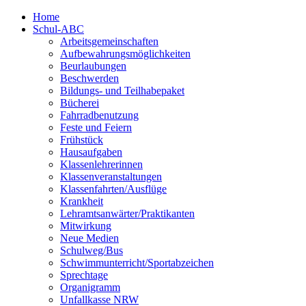
Home
Schul-ABC
Arbeitsgemeinschaften
Aufbewahrungsmöglichkeiten
Beurlaubungen
Beschwerden
Bildungs- und Teilhabepaket
Bücherei
Fahrradbenutzung
Feste und Feiern
Frühstück
Hausaufgaben
Klassenlehrerinnen
Klassenveranstaltungen
Klassenfahrten/Ausflüge
Krankheit
Lehramtsanwärter/Praktikanten
Mitwirkung
Neue Medien
Schulweg/Bus
Schwimmunterricht/Sportabzeichen
Sprechtage
Organigramm
Unfallkasse NRW