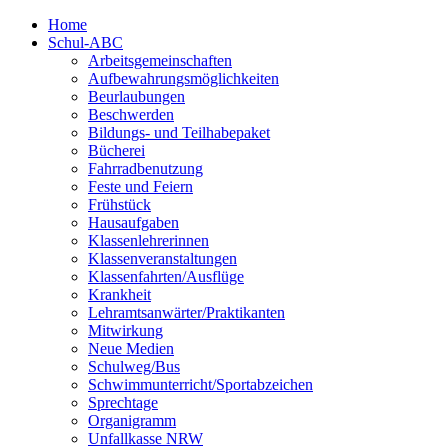
Home
Schul-ABC
Arbeitsgemeinschaften
Aufbewahrungsmöglichkeiten
Beurlaubungen
Beschwerden
Bildungs- und Teilhabepaket
Bücherei
Fahrradbenutzung
Feste und Feiern
Frühstück
Hausaufgaben
Klassenlehrerinnen
Klassenveranstaltungen
Klassenfahrten/Ausflüge
Krankheit
Lehramtsanwärter/Praktikanten
Mitwirkung
Neue Medien
Schulweg/Bus
Schwimmunterricht/Sportabzeichen
Sprechtage
Organigramm
Unfallkasse NRW