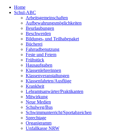
Home
Schul-ABC
Arbeitsgemeinschaften
Aufbewahrungsmöglichkeiten
Beurlaubungen
Beschwerden
Bildungs- und Teilhabepaket
Bücherei
Fahrradbenutzung
Feste und Feiern
Frühstück
Hausaufgaben
Klassenlehrerinnen
Klassenveranstaltungen
Klassenfahrten/Ausflüge
Krankheit
Lehramtsanwärter/Praktikanten
Mitwirkung
Neue Medien
Schulweg/Bus
Schwimmunterricht/Sportabzeichen
Sprechtage
Organigramm
Unfallkasse NRW